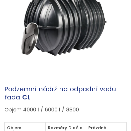
Podzemní nádrž na odpadní vodu
řada
CL
Objem 4000 l / 6000 l / 8800 l
Objem
Rozměry D x Š x
Prázdná