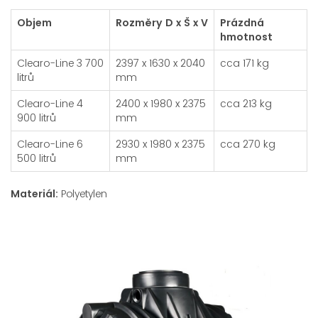
Objem
Rozměry D x Š x V
Prázdná
hmotnost
Clearo-Line 3 700
2397 x 1630 x 2040
cca 171 kg
litrů
mm
Clearo-Line 4
2400 x 1980 x 2375
cca 213 kg
900 litrů
mm
Clearo-Line 6
2930 x 1980 x 2375
cca 270 kg
500 litrů
mm
Materiál:
Polyetylen