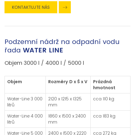
KONTAKTUJTE NÁS
Podzemní nádrž na odpadní vodu
řada
WATER LINE
Objem 3000 l / 4000 l / 5000 l
Objem
Rozměry D x Š x V
Prázdná
hmotnost
Water-Line 3 000
2120 x 1215 x 1325
cca 110 kg
litrů
mm
Water-Line 4 000
1860 x 1500 x 2400
cca 183 kg
litrů
mm
Water-Line 5 000
2400 x 1500 x 2220
cca 272 kg