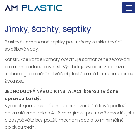
Togg
navi
Jímky, šachty, septiky
Plastové samonosné septiky jsou určeny ke skladování
splaškové vody.
Konstrukce každé komory obsahuje samonosné žebrování
pro mimořádnou pevnost. Výrobek je vyroben za použití
technologie rotačního tváření plastů a má tak neomezenou
životnost.
JEDNODUCHÝ NÁVOD K INSTALACI, kterou zvládne
opravdu každý.
Vykopete jámu, usadíte na upěchované štěrkové podloží
na kulaté zrno frakce 4-16 mm, jímku postupně zavodňujete
a zasypáváte bez použití mechanizace a to minimálně
do dvou třetin.