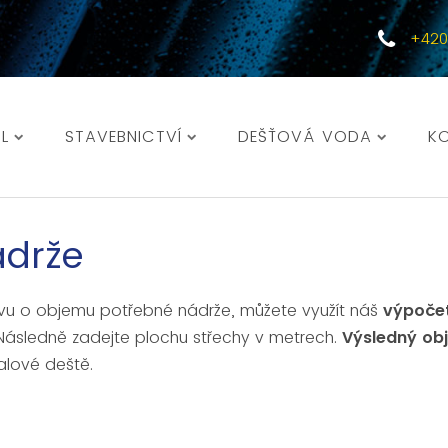
+420
L
STAVEBNICTVÍ
DEŠŤOVÁ VODA
K
ádrže
tavu o objemu potřebné nádrže, můžete využít náš
výpočet
 Následně zadejte plochu střechy v metrech.
Výsledný obj
alové deště.