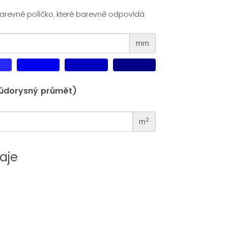
arevné políčko, které barevně odpovídá
mm
půdorysný průmět)
2
m
aje