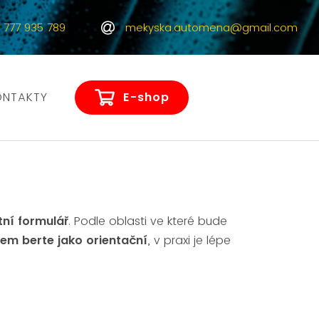
 777 935 789
mekyska.automena@gmail.com
ONTAKTY
E-shop
ní formulář
. Podle oblasti ve které bude
em berte jako orientační
, v praxi je lépe